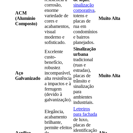
corrosão,
sinalização
enorme
corporativa
,
ACM
variedade de
totens e
(Alumínio
Muito Alta
cores e
placas de
Composto)
acabamentos,
rua em
visual
condomínios
moderno e
e bairros
sofisticado.
planejados.
Sinalização
Excelente
urbana
custo-
tradicional
benefício,
(ruas e
robustez
estradas),
Aço
incomparável,
placas de
Muito Alta
Galvanizado
alta resistência
trânsito e
a impactos e à
sinalização
ferrugem
para
(devido à
ambientes
galvanização).
industriais.
Letreiros
Elegância,
para fachada
acabamento
de luxo,
brilhante,
placas de
permite efeitos
identificação
Acrílico
de
Alta