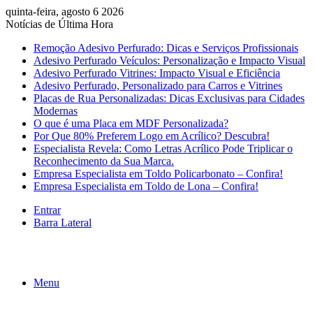
quinta-feira, agosto 6 2026
Notícias de Última Hora
Remoção Adesivo Perfurado: Dicas e Serviços Profissionais
Adesivo Perfurado Veículos: Personalização e Impacto Visual
Adesivo Perfurado Vitrines: Impacto Visual e Eficiência
Adesivo Perfurado, Personalizado para Carros e Vitrines
Placas de Rua Personalizadas: Dicas Exclusivas para Cidades
Modernas
O que é uma Placa em MDF Personalizada?
Por Que 80% Preferem Logo em Acrílico? Descubra!
Especialista Revela: Como Letras Acrílico Pode Triplicar o
Reconhecimento da Sua Marca.
Empresa Especialista em Toldo Policarbonato – Confira!
Empresa Especialista em Toldo de Lona – Confira!
Entrar
Barra Lateral
Menu