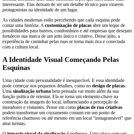
interessante. Elas deixam de ser um detalhe técnico para virarem
protagonistas na identidade de um lugar.
As cidades modernas estão percebendo que cada esquina pode
contar uma história. A
customização de placas
abre um leque de
possibilidades para bairros, condomínios e até empresas que desejam
fortalecer sua marca de um jeito único e criativo. Desse jeito, a
experiência de caminhar pelas ruas se torna mais rica e conectada
com a cultura local.
A Identidade Visual Começando Pelas
Esquinas
Uma cidade com personalidade é inesquecível. E essa identidade
pode começar nos pequenos detalhes, como no
design de placas
.
Uma
sinalização urbana
bem pensada vai muito além da sua
função prática de orientar. Ela se torna um elemento-chave na
construção da imagem do local, influenciando a percepção de
moradores e visitantes. Pense em como
placas de rua criativas
podem transformar um cruzamento comum em um ponto de
referência charmoso ou até mesmo em um local “instagramável” que
atrai turistas.
O
impacto visual da sinalização
é poderoso. Uma placa com um