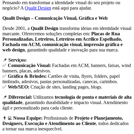
Pensando em transformar a identidade visual do seu projeto ou
negócio? A
Qualit Design
está aqui para ajudar.
Qualit Design – Comunicação Visual, Gráfica e Web
Desde 2001, a
Qualit Design
transforma ideias em identidade visual
marcante. Oferecemos soluções completas em:
Placas de Rua
Personalizadas, Letreiros, Letreiros em Acrílico Espelhado,
Fachada em ACM, comunicação visual, impressão gráfica e
web design
, garantindo qualidade e inovação para sua marca.
📌
Serviços:
✅
Comunicação Visual:
Fachadas em ACM, banners, faixas, wind
banners, placas, adesivos.
✅
Gráfica & Brindes:
Cartões de visita, flyers, folders, papel
timbrado, adesivos, pastas personalizadas, canecas, carimbos.
✅
Web/SEO:
Criação de sites, landing pages, blogs.
📌
Diferencial:
Utilizamos
tecnologia de ponta e materiais de alta
qualidade
, garantindo durabilidade e impacto visual. Atendimento
ágil e personalizado para cada cliente.
👨‍💻
Nossa Equipe:
Profissionais de
Projeto e Planejamento,
Designers, Execução e Atendimento ao Cliente
, todos dedicados
a tornar sua marca inesquecível.