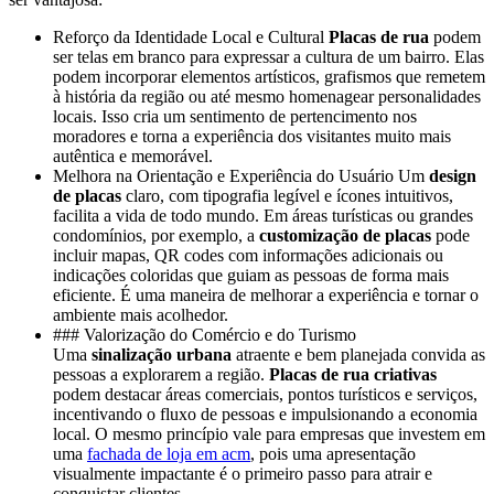
Reforço da Identidade Local e Cultural
Placas de rua
podem
ser telas em branco para expressar a cultura de um bairro. Elas
podem incorporar elementos artísticos, grafismos que remetem
à história da região ou até mesmo homenagear personalidades
locais. Isso cria um sentimento de pertencimento nos
moradores e torna a experiência dos visitantes muito mais
autêntica e memorável.
Melhora na Orientação e Experiência do Usuário Um
design
de placas
claro, com tipografia legível e ícones intuitivos,
facilita a vida de todo mundo. Em áreas turísticas ou grandes
condomínios, por exemplo, a
customização de placas
pode
incluir mapas, QR codes com informações adicionais ou
indicações coloridas que guiam as pessoas de forma mais
eficiente. É uma maneira de melhorar a experiência e tornar o
ambiente mais acolhedor.
### Valorização do Comércio e do Turismo
Uma
sinalização urbana
atraente e bem planejada convida as
pessoas a explorarem a região.
Placas de rua criativas
podem destacar áreas comerciais, pontos turísticos e serviços,
incentivando o fluxo de pessoas e impulsionando a economia
local. O mesmo princípio vale para empresas que investem em
uma
fachada de loja em acm
, pois uma apresentação
visualmente impactante é o primeiro passo para atrair e
conquistar clientes.