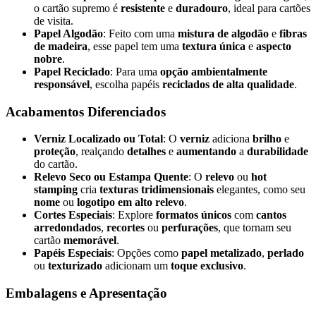
o cartão supremo é
resistente
e
duradouro
, ideal para cartões
de visita.
Papel Algodão
: Feito com uma
mistura de algodão
e
fibras
de madeira
, esse papel tem uma
textura única
e
aspecto
nobre
.
Papel Reciclado
: Para uma
opção ambientalmente
responsável
, escolha papéis
reciclados de alta qualidade
.
Acabamentos Diferenciados
Verniz Localizado ou Total
: O
verniz
adiciona
brilho
e
proteção
, realçando
detalhes
e
aumentando
a
durabilidade
do cartão.
Relevo Seco ou Estampa Quente
: O
relevo
ou
hot
stamping
cria
texturas tridimensionais
elegantes, como seu
nome
ou
logotipo em alto relevo
.
Cortes Especiais
: Explore
formatos únicos
com
cantos
arredondados
,
recortes
ou
perfurações
, que tornam seu
cartão
memorável
.
Papéis Especiais
: Opções como
papel metalizado
,
perlado
ou
texturizado
adicionam um
toque exclusivo
.
Embalagens e Apresentação