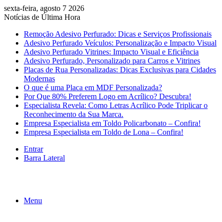
sexta-feira, agosto 7 2026
Notícias de Última Hora
Remoção Adesivo Perfurado: Dicas e Serviços Profissionais
Adesivo Perfurado Veículos: Personalização e Impacto Visual
Adesivo Perfurado Vitrines: Impacto Visual e Eficiência
Adesivo Perfurado, Personalizado para Carros e Vitrines
Placas de Rua Personalizadas: Dicas Exclusivas para Cidades
Modernas
O que é uma Placa em MDF Personalizada?
Por Que 80% Preferem Logo em Acrílico? Descubra!
Especialista Revela: Como Letras Acrílico Pode Triplicar o
Reconhecimento da Sua Marca.
Empresa Especialista em Toldo Policarbonato – Confira!
Empresa Especialista em Toldo de Lona – Confira!
Entrar
Barra Lateral
Menu