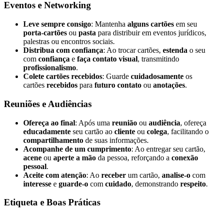
Eventos e Networking
Leve sempre consigo
: Mantenha
alguns cartões
em seu
porta-cartões
ou
pasta
para distribuir em eventos jurídicos,
palestras ou encontros sociais.
Distribua com confiança
: Ao trocar cartões,
estenda
o seu
com
confiança
e
faça contato visual
, transmitindo
profissionalismo
.
Colete cartões recebidos
: Guarde
cuidadosamente
os
cartões
recebidos
para
futuro contato
ou
anotações
.
Reuniões e Audiências
Ofereça ao final
: Após uma
reunião
ou
audiência
, ofereça
educadamente
seu cartão ao
cliente
ou
colega
, facilitando o
compartilhamento
de suas informações.
Acompanhe de um cumprimento
: Ao entregar seu cartão,
acene
ou
aperte a mão
da pessoa, reforçando a
conexão
pessoal
.
Aceite com atenção
: Ao
receber
um cartão,
analise-o
com
interesse
e
guarde-o
com
cuidado
, demonstrando
respeito
.
Etiqueta e Boas Práticas