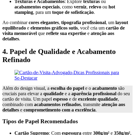
Texturas e Acabamentos
: Explore
texturas
ou
acabamentos especiais
, como
verniz
,
relevo
ou
hot
stamping
, para um
toque de sofisticação
.
Ao combinar
cores elegantes
,
tipografia profissional
, um
layout
equilibrado
e
elementos gráficos sutis
, você cria um
cartão de
visita memorável
que
reflete sua expertise
e
atenção aos
detalhes
.
4. Papel de Qualidade e Acabamento
Refinado
Além do design visual, a
escolha do papel
e o
acabamento
são
cruciais para elevar a
qualidade
e a
aparência profissional
do seu
cartão de visita. Um papel
espesso
e de
excelente qualidade
,
combinado com
acabamentos refinados
, transmite
atenção aos
detalhes
e
comprometimento com a excelência
.
Tipos de Papel Recomendados
Cartão Supremo
: Com
espessura
entre
300g/m²
e
350g/m²
,