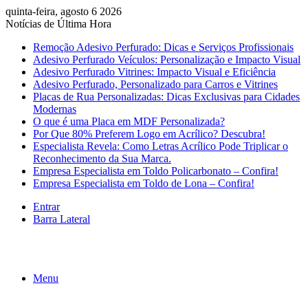
quinta-feira, agosto 6 2026
Notícias de Última Hora
Remoção Adesivo Perfurado: Dicas e Serviços Profissionais
Adesivo Perfurado Veículos: Personalização e Impacto Visual
Adesivo Perfurado Vitrines: Impacto Visual e Eficiência
Adesivo Perfurado, Personalizado para Carros e Vitrines
Placas de Rua Personalizadas: Dicas Exclusivas para Cidades
Modernas
O que é uma Placa em MDF Personalizada?
Por Que 80% Preferem Logo em Acrílico? Descubra!
Especialista Revela: Como Letras Acrílico Pode Triplicar o
Reconhecimento da Sua Marca.
Empresa Especialista em Toldo Policarbonato – Confira!
Empresa Especialista em Toldo de Lona – Confira!
Entrar
Barra Lateral
Menu